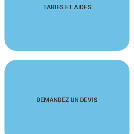
TARIFS ET AIDES
pouvez percevoir !
Veuillez consulter nos tarifs et les aides que vous
En savoir plus
DEMANDEZ UN DEVIS
Nous vous faisons des devis gratuits !