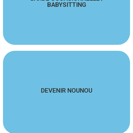
BABYSITTING
temps ?
Vous êtes ou vous avez besoin d'une garde de temps en
En savoir plus
DEVENIR NOUNOU
Vous avez du temps libre et vous adorez les enfants ?