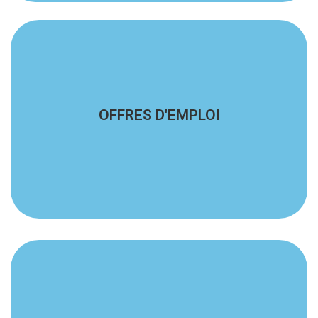
En savoir plus
OFFRES D'EMPLOI
contacter !
Vous recherchez du travail ? Alors venez nous
En savoir plus