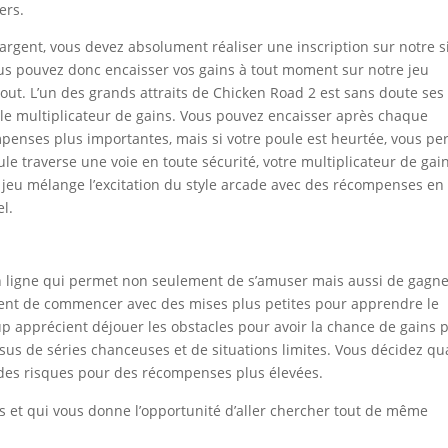
ers.
rgent, vous devez absolument réaliser une inscription sur notre s
ous pouvez donc encaisser vos gains à tout moment sur notre jeu
-out. L’un des grands attraits de Chicken Road 2 est sans doute ses
 le multiplicateur de gains. Vous pouvez encaisser après chaque
penses plus importantes, mais si votre poule est heurtée, vous pe
le traverse une voie en toute sécurité, votre multiplicateur de gai
 jeu mélange l’excitation du style arcade avec des récompenses en
el.
n ligne qui permet non seulement de s’amuser mais aussi de gagn
vent de commencer avec des mises plus petites pour apprendre le
p apprécient déjouer les obstacles pour avoir la chance de gains 
sus de séries chanceuses et de situations limites. Vous décidez q
des risques pour des récompenses plus élevées.
ts et qui vous donne l’opportunité d’aller chercher tout de même