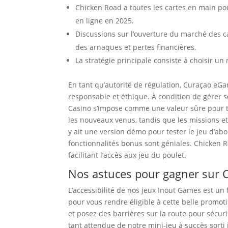
Chicken Road a toutes les cartes en main pou
en ligne en 2025.
Discussions sur l’ouverture du marché des ca
des arnaques et pertes financières.
La stratégie principale consiste à choisir un
En tant qu’autorité de régulation, Curaçao eG
responsable et éthique. À condition de gérer s
Casino s’impose comme une valeur sûre pour t
les nouveaux venus, tandis que les missions et 
y ait une version démo pour tester le jeu d’abo
fonctionnalités bonus sont géniales. Chicken R
facilitant l’accès aux jeu du poulet.
Nos astuces pour gagner sur 
L’accessibilité de nos jeux Inout Games est un f
pour vous rendre éligible à cette belle promot
et posez des barrières sur la route pour sécuris
tant attendue de notre mini-jeu à succès sorti 