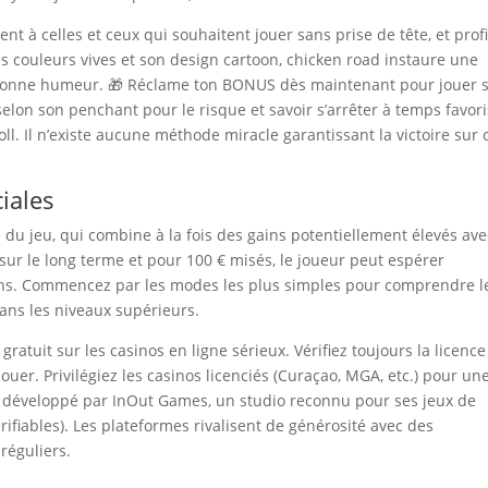
nt à celles et ceux qui souhaitent jouer sans prise de tête, et profi
s couleurs vives et son design cartoon, chicken road instaure une
bonne humeur. 🎁 Réclame ton BONUS dès maintenant pour jouer 
é selon son penchant pour le risque et savoir s’arrêter à temps favor
ll. Il n’existe aucune méthode miracle garantissant la victoire sur 
iales
 du jeu, qui combine à la fois des gains potentiellement élevés ave
, sur le long terme et pour 100 € misés, le joueur peut espérer
ns. Commencez par les modes les plus simples pour comprendre l
ans les niveaux supérieurs.
uit sur les casinos en ligne sérieux. Vérifiez toujours la licenc
ouer. Privilégiez les casinos licenciés (Curaçao, MGA, etc.) pour un
u développé par InOut Games, un studio reconnu pour ses jeux de
érifiables). Les plateformes rivalisent de générosité avec des
réguliers.