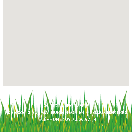
OÙ NOUS TROUVER ?
ADRESSE : 3 RUE MATHURIN RÉGNIER – 28000 CHARTRES
TÉLÉPHONE : 09.70.66.97.14