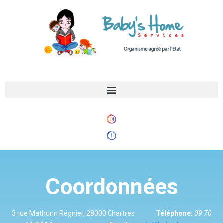
Coordonnées
3 rue Mathurin Régnier, 28000 Chartres
Téléphone:
09 70