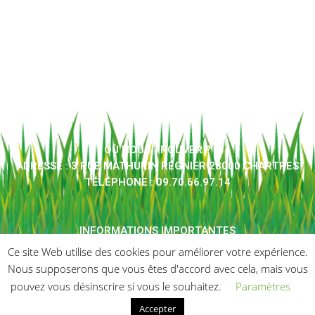
OÙ NOUS TROUVER ?
ADRESSE : 3 RUE MATHURIN RÉGNIER 28000 CHARTRES
TÉLÉPHONE : 09.70.66.97.14
INFORMATIONS IMPORTANTES
MENTIONS LÉGALES
Ce site Web utilise des cookies pour améliorer votre expérience.
CONDITIONS GÉNÉRALES DE VENTES
Nous supposerons que vous êtes d'accord avec cela, mais vous
pouvez vous désinscrire si vous le souhaitez.
Paramètres
Accepter
Une création de
Agence de communication I'kom