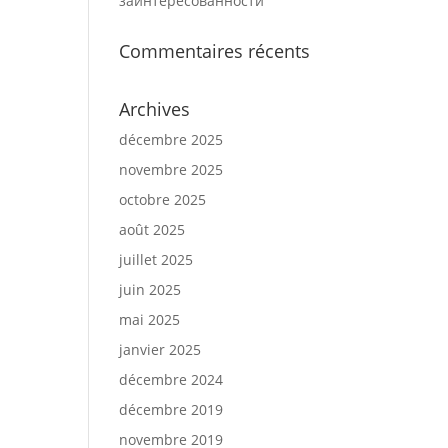
заинтересованности
Commentaires récents
Archives
décembre 2025
novembre 2025
octobre 2025
août 2025
juillet 2025
juin 2025
mai 2025
janvier 2025
décembre 2024
décembre 2019
novembre 2019