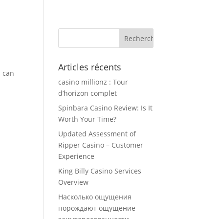
Articles récents
u can
casino millionz : Tour
d’horizon complet
Spinbara Casino Review: Is It
Worth Your Time?
Updated Assessment of
Ripper Casino – Customer
Experience
King Billy Casino Services
Overview
Насколько ощущения
порождают ощущение