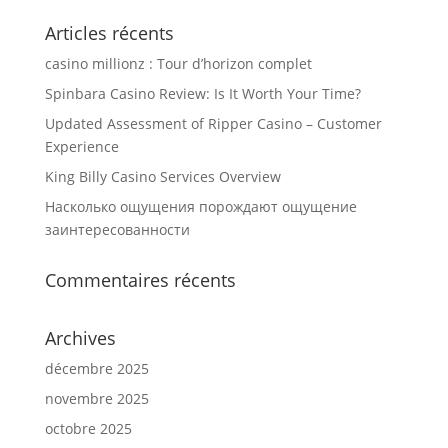
Articles récents
casino millionz : Tour d’horizon complet
Spinbara Casino Review: Is It Worth Your Time?
Updated Assessment of Ripper Casino – Customer
Experience
King Billy Casino Services Overview
Насколько ощущения порождают ощущение
заинтересованности
Commentaires récents
Archives
décembre 2025
novembre 2025
octobre 2025