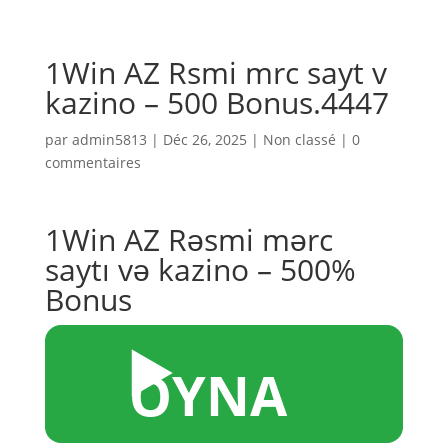
1Win AZ Rsmi mrc sayt v
kazino – 500 Bonus.4447
par
admin5813
|
Déc 26, 2025
|
Non classé
|
0
commentaires
1Win AZ Rəsmi mərc
saytı və kazino – 500%
Bonus
▶️
OYNA