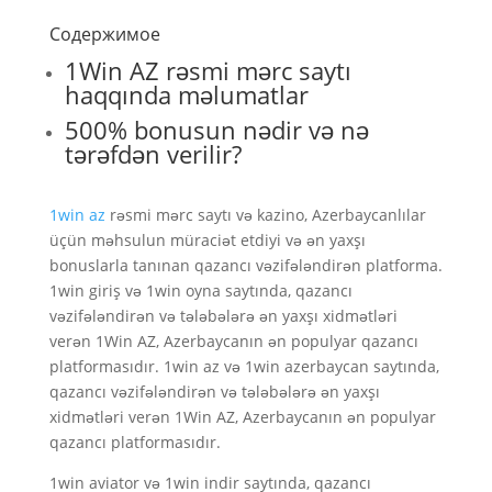
Содержимое
1Win AZ rəsmi mərc saytı
haqqında məlumatlar
500% bonusun nədir və nə
tərəfdən verilir?
1win az
rəsmi mərc saytı və kazino, Azerbaycanlılar
üçün məhsulun müraciət etdiyi və ən yaxşı
bonuslarla tanınan qazancı vəzifələndirən platforma.
1win giriş və 1win oyna saytında, qazancı
vəzifələndirən və tələbələrə ən yaxşı xidmətləri
verən 1Win AZ, Azerbaycanın ən populyar qazancı
platformasıdır. 1win az və 1win azerbaycan saytında,
qazancı vəzifələndirən və tələbələrə ən yaxşı
xidmətləri verən 1Win AZ, Azerbaycanın ən populyar
qazancı platformasıdır.
1win aviator və 1win indir saytında, qazancı