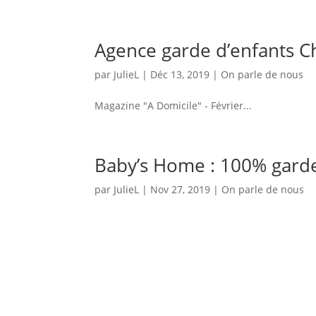
Agence garde d’enfants C
par
JulieL
|
Déc 13, 2019
|
On parle de nous
Magazine "A Domicile" - Février...
Baby’s Home : 100% garde
par
JulieL
|
Nov 27, 2019
|
On parle de nous