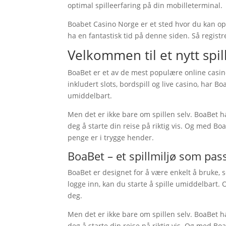
optimal spilleerfaring på din mobilleterminal.
Boabet Casino Norge er et sted hvor du kan opple
ha en fantastisk tid på denne siden. Så registr
Velkommen til et nytt spil
BoaBet er et av de mest populære online casinoe
inkludert slots, bordspill og live casino, har B
umiddelbart.
Men det er ikke bare om spillen selv. BoaBet 
deg å starte din reise på riktig vis. Og med Bo
penge er i trygge hender.
BoaBet – et spillmiljø som pass
BoaBet er designet for å være enkelt å bruke, s
logge inn, kan du starte å spille umiddelbart. 
deg.
Men det er ikke bare om spillen selv. BoaBet 
deg å starte din reise på riktig vis. Og med Bo