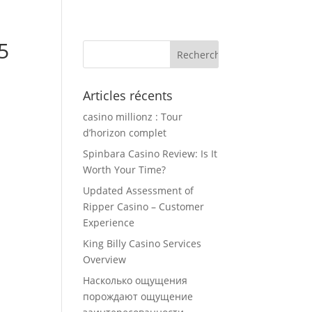
5
Articles récents
casino millionz : Tour
d’horizon complet
Spinbara Casino Review: Is It
Worth Your Time?
Updated Assessment of
Ripper Casino – Customer
Experience
King Billy Casino Services
Overview
Насколько ощущения
порождают ощущение