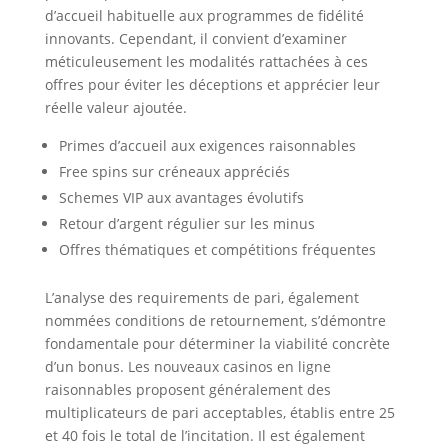
d’accueil habituelle aux programmes de fidélité
innovants. Cependant, il convient d’examiner
méticuleusement les modalités rattachées à ces
offres pour éviter les déceptions et apprécier leur
réelle valeur ajoutée.
Primes d’accueil aux exigences raisonnables
Free spins sur créneaux appréciés
Schemes VIP aux avantages évolutifs
Retour d’argent régulier sur les minus
Offres thématiques et compétitions fréquentes
L’analyse des requirements de pari, également
nommées conditions de retournement, s’démontre
fondamentale pour déterminer la viabilité concrète
d’un bonus. Les nouveaux casinos en ligne
raisonnables proposent généralement des
multiplicateurs de pari acceptables, établis entre 25
et 40 fois le total de l’incitation. Il est également