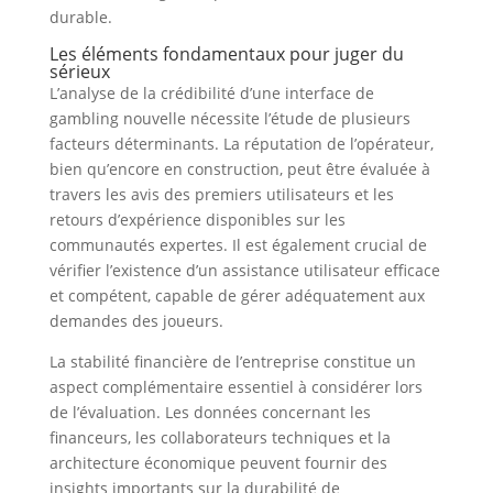
durable.
Les éléments fondamentaux pour juger du
sérieux
L’analyse de la crédibilité d’une interface de
gambling nouvelle nécessite l’étude de plusieurs
facteurs déterminants. La réputation de l’opérateur,
bien qu’encore en construction, peut être évaluée à
travers les avis des premiers utilisateurs et les
retours d’expérience disponibles sur les
communautés expertes. Il est également crucial de
vérifier l’existence d’un assistance utilisateur efficace
et compétent, capable de gérer adéquatement aux
demandes des joueurs.
La stabilité financière de l’entreprise constitue un
aspect complémentaire essentiel à considérer lors
de l’évaluation. Les données concernant les
financeurs, les collaborateurs techniques et la
architecture économique peuvent fournir des
insights importants sur la durabilité de