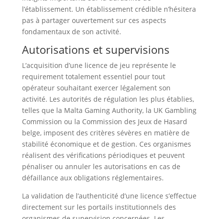
l’établissement. Un établissement crédible n’hésitera
pas à partager ouvertement sur ces aspects
fondamentaux de son activité.
Autorisations et supervisions
L’acquisition d’une licence de jeu représente le
requirement totalement essentiel pour tout
opérateur souhaitant exercer légalement son
activité. Les autorités de régulation les plus établies,
telles que la Malta Gaming Authority, la UK Gambling
Commission ou la Commission des Jeux de Hasard
belge, imposent des critères sévères en matière de
stabilité économique et de gestion. Ces organismes
réalisent des vérifications périodiques et peuvent
pénaliser ou annuler les autorisations en cas de
défaillance aux obligations réglementaires.
La validation de l’authenticité d’une licence s’effectue
directement sur les portails institutionnels des
organismes de supervision concernées. Les