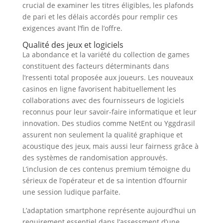
crucial de examiner les titres éligibles, les plafonds
de pari et les délais accordés pour remplir ces
exigences avant l’fin de l’offre.
Qualité des jeux et logiciels
La abondance et la variété du collection de games
constituent des facteurs déterminants dans
l’ressenti total proposée aux joueurs. Les nouveaux
casinos en ligne favorisent habituellement les
collaborations avec des fournisseurs de logiciels
reconnus pour leur savoir-faire informatique et leur
innovation. Des studios comme NetEnt ou Yggdrasil
assurent non seulement la qualité graphique et
acoustique des jeux, mais aussi leur fairness grâce à
des systèmes de randomisation approuvés.
L’inclusion de ces contenus premium témoigne du
sérieux de l’opérateur et de sa intention d’fournir
une session ludique parfaite.
L’adaptation smartphone représente aujourd’hui un
requirement essentiel dans l’assessment d’une