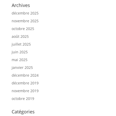
Archives
décembre 2025
novembre 2025
octobre 2025
août 2025
juillet 2025
juin 2025
mai 2025
janvier 2025
décembre 2024
décembre 2019
novembre 2019
octobre 2019
Catégories