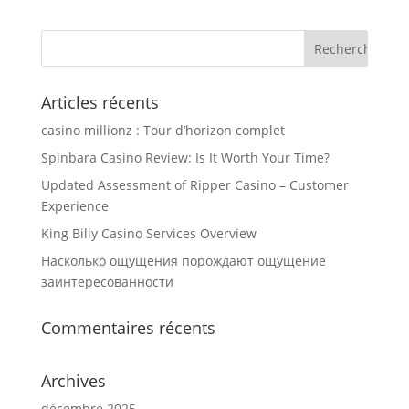
Articles récents
casino millionz : Tour d’horizon complet
Spinbara Casino Review: Is It Worth Your Time?
Updated Assessment of Ripper Casino – Customer
Experience
King Billy Casino Services Overview
Насколько ощущения порождают ощущение
заинтересованности
Commentaires récents
Archives
décembre 2025