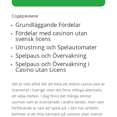
Содержимое
Grundläggande Fördelar
Fördelar med casinon utan
svensk licens
Utrustning och Spelautomater
Spelpaus och Övervakning
Spelpaus och Övervakning i
Casino utan Licens
Det är inte alltid lätt att hitta ett online casino som är
licenserat i Sverige, men det finns många alternativ
att välja mellan. I dag finns det många online
casinon som är licenserade i andra länder, men som
fortfarande är värt att spela på. I den här artikeln
kommer vi att titta närmare på casinon utan svensk