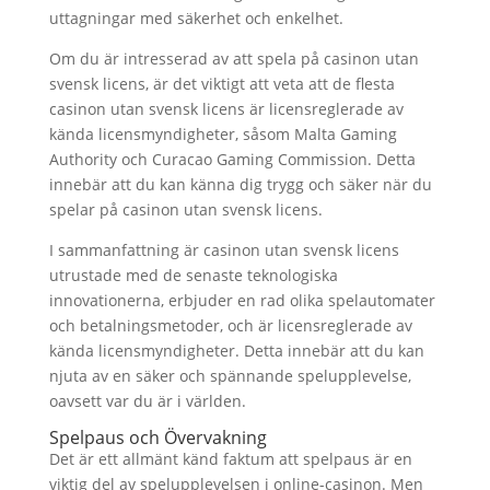
uttagningar med säkerhet och enkelhet.
Om du är intresserad av att spela på casinon utan
svensk licens, är det viktigt att veta att de flesta
casinon utan svensk licens är licensreglerade av
kända licensmyndigheter, såsom Malta Gaming
Authority och Curacao Gaming Commission. Detta
innebär att du kan känna dig trygg och säker när du
spelar på casinon utan svensk licens.
I sammanfattning är casinon utan svensk licens
utrustade med de senaste teknologiska
innovationerna, erbjuder en rad olika spelautomater
och betalningsmetoder, och är licensreglerade av
kända licensmyndigheter. Detta innebär att du kan
njuta av en säker och spännande spelupplevelse,
oavsett var du är i världen.
Spelpaus och Övervakning
Det är ett allmänt känd faktum att spelpaus är en
viktig del av spelupplevelsen i online-casinon. Men