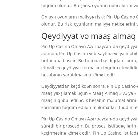
təqdim olunur. Bu şans, oyunun nəticələrini v
Onlayn oyunların maliyyə riski: Pin Up Casino
olunur. Bu risk, oyunların maliyyə nəticələrini 
Qeydiyyat və maaş almaq
Pin Up Casino Onlayn Azərbaycan-da qeydiyyatd
adımda, Pin Up Casino veb-saytına və ya mobil 
butonuna basılır. Bu butona basdıqdan sonra, i
etməli və qeydiyyat formasını təqdim etməlidi
hesabının yaratılmasına kömək edir.
Qeydiyyatdan keçdikdən sonra, Pin Up Casino
maaş yaxşılamak üçün « Maaş Almaq » və ya «
maaşın qəbul ediləcək hesabın məlumatlarını d
Formanın təqdim edilən məlumatları təqdim et
Pin Up Casino Onlayn Azərbaycan-da qeydiyyat
sürətli bir prosesdir. Bu proses, istifadəçilə
keçirməsinə kömək edir. Pin Up Casino, istifa