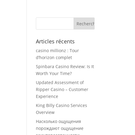
Articles récents
casino millionz : Tour
d’horizon complet
Spinbara Casino Review: Is It
Worth Your Time?
Updated Assessment of
Ripper Casino – Customer
Experience
King Billy Casino Services
Overview
Насколько ощущения
порождают ощущение