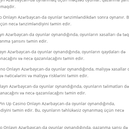
dmaqdir.
o Onlayn Azərbaycan-da oyunlar tənzimləndikdən sonra oynanır. B
çün necə tənzimləndiyini təmin edir.
ayn Azərbaycan-da oyunlar oynandığında, oyunların xasalları də tə
zanma şansını təmin edir.
layn Azərbaycan-da oyunlar oynandığında, oyunların qaydaları də
nacağını və necə qazanılacağını təmin edir.
sino Onlayn Azərbaycan-da oyunlar oynandığında, maliyyə xasallar 
ə nəticələrini və maliyyə risklərini təmin edir.
nlayn Azərbaycan-da oyunlar oynandığında, oyunların təlimatları d
anacağını və necə qazanılacağını təmin edir.
in Up Casino Onlayn Azərbaycan-da oyunlar oynandığında,
diyini təmin edir. Bu, oyunların təhlükəsiz oynanmaq üçün necə
no Onlayn Azərbaycan-da oyunlar oynandığında, qazanma şansı də