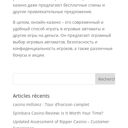
казино даже предлагают бесплатные спины и
другие привлекательные предложения.
В целом, онлайн-казино – это современный и
удобный способ играть в игровые автоматы и
другие игры на деньги. Он предлагает огромный
выбор игровых автоматов, безопасность и
конфиденциальность игроков, а также различные
бонусы и акции.
Articles récents
casino millionz : Tour d’horizon complet
Spinbara Casino Review: Is It Worth Your Time?
Updated Assessment of Ripper Casino – Customer