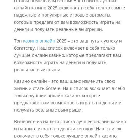
готовы помочь вам в этом! Наш список лучших
онлайн казино 2025 включает в себя только самые
надежные и популярные игровые автоматы,
которые предлагают вам возможность играть на
деньги и получать реальные выигрыши.
Топ
казино онлайн
2025 – это ваш путь к успеху и
богатству. Наш список включает в себя только
лучшие онлайн казино, которые предлагают вам
возможность играть на деньги и получать
реальные выигрыши.
Казино онлайн – это ваш шанс изменить свою
жизнь и стать богаче. Наш список включает в себя
только лучшие онлайн казино, которые
предлагают вам возможность играть на деньги и
получать реальные выигрыши.
Выберите из нашего списка лучшее онлайн казино
и начните играть на деньги сегодня! Наш список
включает в себя только лучшие онлайн казино,