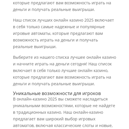
которые предлагают вам возможность играть на
деньги и получать реальные выигрыши.
Наш список лучших онлайн казино 2025 включает
в себя только самые надежные и популярные
игровые автоматы, которые предлагают вам
возможность играть на деньги и получать
реальные выигрыши.
Выберите из нашего списка лучшее онлайн казино
и начните играть на деньги сегодня! Наш список
включает в себя только лучшие онлайн казино,
которые предлагают вам возможность играть на
деньги и получать реальные выигрыши.
Уникальные возможности для игроков
В онлайн-казино 2025 вы сможете насладиться
уникальными возможностями, которые не найдете
в традиционных казино. Наш онлайн-казино
предлагает вам широкий выбор игровых
автоматов, включая классические слоты и новые,