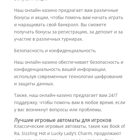
Наш онлайн-казино предлагает вам различные
бонусы и акции, чтобы помочь вам начать играть
и наращивать свой банкролл. Вы сможете
получать бонусы за регистрацию, за депозит и за
участие в различных турнирах.
Безопасность и конфиденциальность
Наш онлайн-казино обеспечивает безопасность и
конфиденциальность вашей информации,
используя современные технологии шифрования
и защиты данных.
Также, наш онлайн-казино предлагает вам 24/7
поддержку, чтобы помочь вам в любое время, если
у вас возникнут вопросы или проблемы.
Лучшие игровые автоматы для игроков
Классические игровые автоматы, такие как Book of
Ra, Sizzling Hot и Lucky Lady’s Charm, продолжают