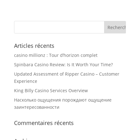
Articles récents
casino millionz : Tour d’horizon complet
Spinbara Casino Review: Is It Worth Your Time?
Updated Assessment of Ripper Casino – Customer
Experience
King Billy Casino Services Overview
Насколько ощущения порождают ощущение
заинтересованности
Commentaires récents