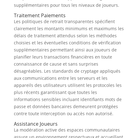
supplémentaires pour tous les niveaux de joueurs.
Traitement Paiements
Les politiques de retrait transparentes spécifient
clairement les montants minimums et maximums les
délais de traitement attendus selon les méthodes
choisies et les éventuelles conditions de vérification
supplémentaires permettant ainsi aux joueurs de
planifier leurs transactions financières en toute
connaissance de cause et sans surprises
désagréables. Les standards de cryptage appliqués
aux communications entre les serveurs et les
appareils des utilisateurs utilisent les protocoles les
plus récents garantissant que toutes les
informations sensibles incluant identifiants mots de
passe et données bancaires demeurent protégées
contre toute interception ou accès non autorisé.
Assistance Joueurs
La modération active des espaces communautaires
assure un environnement respectueux et accueillant