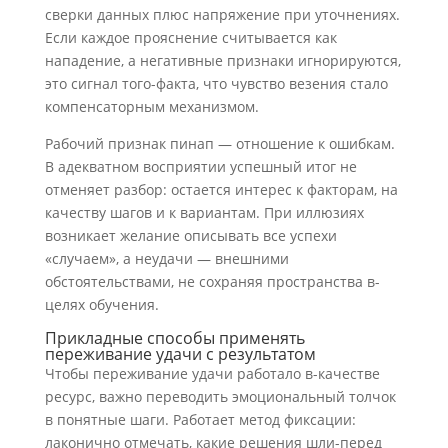
сверки данных плюс напряжение при уточнениях.
Если каждое прояснение считывается как
нападение, а негативные признаки игнорируются,
это сигнал того-факта, что чувство везения стало
компенсаторным механизмом.
Рабочий признак пинап — отношение к ошибкам.
В адекватном восприятии успешный итог не
отменяет разбор: остается интерес к факторам, на
качеству шагов и к вариантам. При иллюзиях
возникает желание описывать все успехи
«случаем», а неудачи — внешними
обстоятельствами, не сохраняя пространства в-
целях обучения.
Прикладные способы применять
переживание удачи с результатом
Чтобы переживание удачи работало в-качестве
ресурс, важно переводить эмоциональный толчок
в понятные шаги. Работает метод фиксации:
лаконично отмечать, какие решения шли-перед