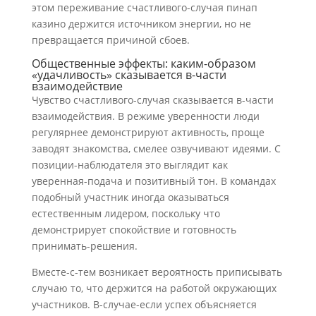
этом переживание счастливого-случая пинап
казино держится источником энергии, но не
превращается причиной сбоев.
Общественные эффекты: каким-образом
«удачливость» сказывается в-части
взаимодействие
Чувство счастливого-случая сказывается в-части
взаимодействия. В режиме уверенности люди
регулярнее демонстрируют активность, проще
заводят знакомства, смелее озвучивают идеями. С
позиции-наблюдателя это выглядит как
уверенная-подача и позитивный тон. В командах
подобный участник иногда оказываться
естественным лидером, поскольку что
демонстрирует спокойствие и готовность
принимать-решения.
Вместе-с-тем возникает вероятность приписывать
случаю то, что держится на работой окружающих
участников. В-случае-если успех объясняется