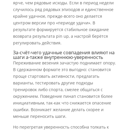
ярче, чем рядовые исходы. Если в период недели
случилось ряд рядовых эпизодов и единственное
крайне удачное, прежде-всего оно делается
центром версии про «периоде удачи». В
результате формируется стабильное ожидание
возврата результата pin up, а настрой берётся
регулировать действия.
За-счёт-чего удачные совпадения влияют на
шаги а-также внутреннюю-уверенность
Переживание везения зачастую поднимает опору.
В сдержанном формате это выгодно: становится
проще стартовать активности, предлагать
варианты, тестировать другие подходы
тренировок либо спорта, смелее общаться с
окружением. Поведение пинап становится более
инициативным, так-как что снижается опасение
ошибки. Возникает желание делать скорее и
меньше переносить шаги.
Но перегретая уверенность способна толкать к