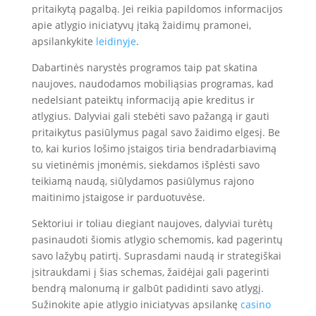
pritaikytą pagalbą. Jei reikia papildomos informacijos
apie atlygio iniciatyvų įtaką žaidimų pramonei,
apsilankykite
leidinyje
.
Dabartinės narystės programos taip pat skatina
naujoves, naudodamos mobiliąsias programas, kad
nedelsiant pateiktų informaciją apie kreditus ir
atlygius. Dalyviai gali stebėti savo pažangą ir gauti
pritaikytus pasiūlymus pagal savo žaidimo elgesį. Be
to, kai kurios lošimo įstaigos tiria bendradarbiavimą
su vietinėmis įmonėmis, siekdamos išplėsti savo
teikiamą naudą, siūlydamos pasiūlymus rajono
maitinimo įstaigose ir parduotuvėse.
Sektoriui ir toliau diegiant naujoves, dalyviai turėtų
pasinaudoti šiomis atlygio schemomis, kad pagerintų
savo lažybų patirtį. Suprasdami naudą ir strategiškai
įsitraukdami į šias schemas, žaidėjai gali pagerinti
bendrą malonumą ir galbūt padidinti savo atlygį.
Sužinokite apie atlygio iniciatyvas apsilankę
casino