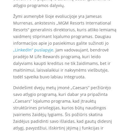
atlygio programos dalyvių.
Žymi asmenybė šioje evoliucijoje yra Jamesas
Murrenas, ankstesnis „MGM Resorts International
Resorts“ generalinis direktorius, kuris atliko lemiamą
vaidmenį stiprinant lojalumo programas. Daugiau
informacijos apie jo pasiekimus galite sužinoti jo
„LinkedIn“ puslapyje
. Jam vadovaujant, bendrovė
pradėjo M Life Rewards programą, kuri leido
dalyviams kaupti kreditus ne tik žaidimams, bet ir
maitinimui, laisvalaikiui ir nakvynėms viešbutyje,
todėl sąveika buvo labiau integruota.
Dvidešimt dvejų metų įmonė „Caesars“ peržiūrėjo
savo atlygio programą, kuri dabar yra pripažinta
„Caesars“ lojalumo programa, kad įtrauktų
struktūrines privilegijas, kurios būtų naudingos
įvairiems žaidėjų lygiams. Šis požiūris skatina
žaidėjus padidinti savo išlaidas, kad gautų didesnį
atlygį, pavyzdžiui, išskirtinį įėjimą į funkcijas ir