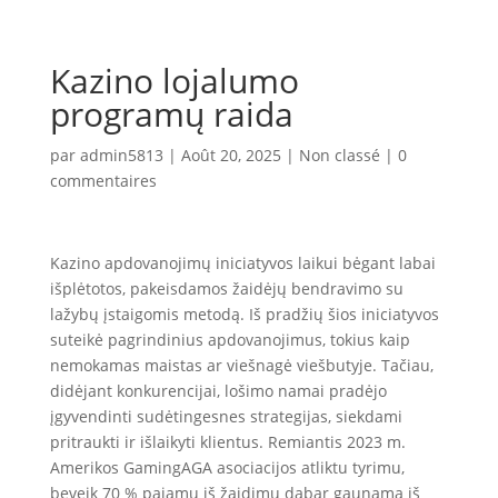
Kazino lojalumo
programų raida
par
admin5813
|
Août 20, 2025
|
Non classé
|
0
commentaires
Kazino apdovanojimų iniciatyvos laikui bėgant labai
išplėtotos, pakeisdamos žaidėjų bendravimo su
lažybų įstaigomis metodą. Iš pradžių šios iniciatyvos
suteikė pagrindinius apdovanojimus, tokius kaip
nemokamas maistas ar viešnagė viešbutyje. Tačiau,
didėjant konkurencijai, lošimo namai pradėjo
įgyvendinti sudėtingesnes strategijas, siekdami
pritraukti ir išlaikyti klientus. Remiantis 2023 m.
Amerikos GamingAGA asociacijos atliktu tyrimu,
beveik 70 % pajamų iš žaidimų dabar gaunama iš