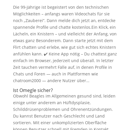
Die 99-Jährige ist begeistert von den tech­nischen
Möglich­keiten – anfangs waren Video­chats für sie
noch „Zauberei“. Dann melde dich jetzt an, entdecke
spannende Profile und chatte kostenlos.Ein Klick, ein
Lächeln, ein Knistern – und vielleicht der Anfang, von
etwas ganz Besonderem. Dann starte jetzt mit dem
Flirt chatten und erlebe, wie gut sich echtes Knistern
anfühlen kann. ✔️ Keine App nötig – Du chattest ganz
einfach im Browser, jederzeit und überall. In letzter
Zeit tauchen vermehrt Fälle auf, in denen Profile in
Chats und Foren — auch in Plattformen wie
chatroom2000 — andere Nutzer über…
Ist Omegle sicher?
Obwohl Beagles im Allgemeinen gesund sind, leiden
einige unter anderem an Hüftdysplasie,
Schilddrüsenproblemen und Ohrenentzündungen.
Du kannst Benutzer nach Geschlecht und Land
sortieren. Mit einer unkomplizierten Oberfläche
können Benutzer schnell mit Fremden in Kontakt