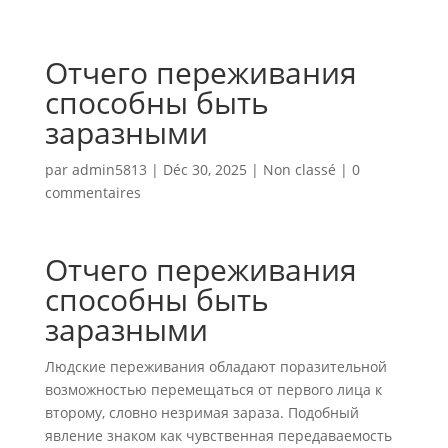
Отчего переживания
способны быть
заразными
par
admin5813
|
Déc 30, 2025
|
Non classé
|
0
commentaires
Отчего переживания
способны быть
заразными
Людские переживания обладают поразительной
возможностью перемещаться от первого лица к
второму, словно незримая зараза. Подобный
явление знаком как чувственная передаваемость