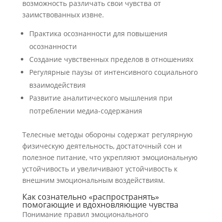
возможность различать свои чувства от
заимствованных извне.
Практика осознанности для повышения
осознанности
Создание чувственных пределов в отношениях
Регулярные паузы от интенсивного социального
взаимодействия
Развитие аналитического мышления при
потреблении медиа-содержания
Телесные методы обороны содержат регулярную
физическую деятельность, достаточный сон и
полезное питание, что укрепляют эмоциональную
устойчивость и увеличивают устойчивость к
внешним эмоциональным воздействиям.
Как сознательно «распространять»
помогающие и вдохновляющие чувства
Понимание правил эмоционального