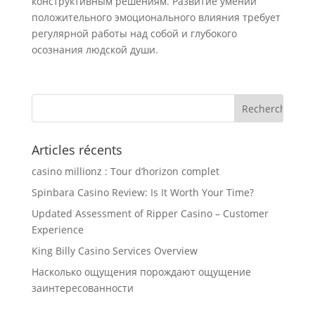
конструктивным решениям. Развитие умений
положительного эмоционального влияния требует
регулярной работы над собой и глубокого
осознания людской души.
Articles récents
casino millionz : Tour d’horizon complet
Spinbara Casino Review: Is It Worth Your Time?
Updated Assessment of Ripper Casino – Customer
Experience
King Billy Casino Services Overview
Насколько ощущения порождают ощущение
заинтересованности