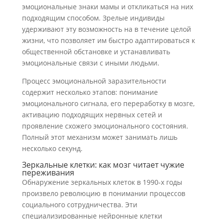
эмоциональные знаки мамы и откликаться на них
подходящим способом. Зрелые индивиды
удерживают эту возможность на в течение целой
жизни, что позволяет им быстро адаптироваться к
общественной обстановке и устанавливать
эмоциональные связи с иными людьми.
Процесс эмоциональной заразительности
содержит несколько этапов: понимание
эмоционального сигнала, его переработку в мозге,
активацию подходящих нервных сетей и
проявление схожего эмоционального состояния.
Полный этот механизм может занимать лишь
несколько секунд.
Зеркальные клетки: как мозг читает чужие
переживания
Обнаружение зеркальных клеток в 1990-х годы
произвело революцию в понимании процессов
социального сотрудничества. Эти
специализированные нейронные клетки