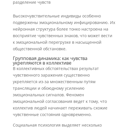
разделение чувств
Высокочувствительные индивиды особенно
подвержены эмоциональному инфицированию. Их
нейронная структура более тонко настроена на
восприятие чувственных знаков, что может вести
к эмоциональной перегрузке в насыщенной
общественной обстановке.
Групповая динамика: как чувства
укрепляются в коллективе
В коллективных обстоятельствах результат
чувственного заражения существенно
укрепляется из-за множественным путям
трансляции и обоюдному усилению
эмоциональных сигналов. Феномен
эмоциональной согласования ведет к тому, что
коллектив людей начинает переживать схожие
чувственные состояния одновременно.
Социальная психология выделяет несколько