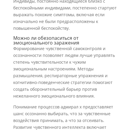
Индивиды, постоянно находящиеся близко с
беспокойными индивидами, постепенно стартуют
выражать похожие симптомы, включая если
изначально не были предрасположены к
повышенной беспокойству.
Можно ли обезопаситься от
эмоционального заражения
Формирование чувственной самоконтроля и
осознанности позволяет людям лучше управлять
степень чувствительности к чужим
эмоциональным настроениям. Методы
размышления, респираторные упражнения и
когнитивно-поведенческие стратегии помогают
создать оборонительный барьер против
нежеланного эмоционального влияния.
Понимание процессов адмирал х предоставляет
шанс осознанно выбирать, что за чувственные
воздействия принимать, а что за отсеивать.
Развитие чувственного интеллекта включает