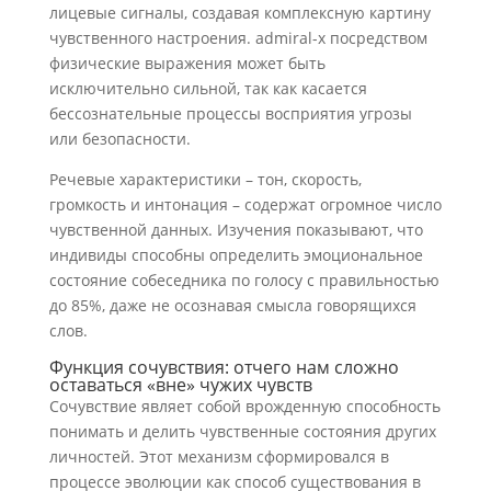
лицевые сигналы, создавая комплексную картину
чувственного настроения. admiral-x посредством
физические выражения может быть
исключительно сильной, так как касается
бессознательные процессы восприятия угрозы
или безопасности.
Речевые характеристики – тон, скорость,
громкость и интонация – содержат огромное число
чувственной данных. Изучения показывают, что
индивиды способны определить эмоциональное
состояние собеседника по голосу с правильностью
до 85%, даже не осознавая смысла говорящихся
слов.
Функция сочувствия: отчего нам сложно
оставаться «вне» чужих чувств
Сочувствие являет собой врожденную способность
понимать и делить чувственные состояния других
личностей. Этот механизм сформировался в
процессе эволюции как способ существования в