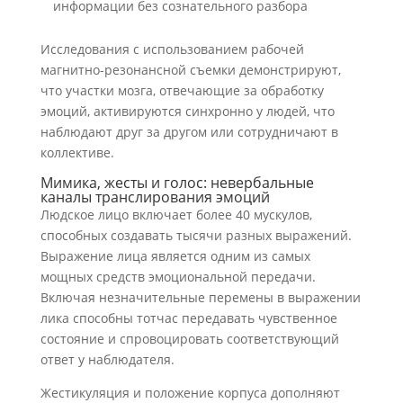
информации без сознательного разбора
Исследования с использованием рабочей
магнитно-резонансной съемки демонстрируют,
что участки мозга, отвечающие за обработку
эмоций, активируются синхронно у людей, что
наблюдают друг за другом или сотрудничают в
коллективе.
Мимика, жесты и голос: невербальные
каналы транслирования эмоций
Людское лицо включает более 40 мускулов,
способных создавать тысячи разных выражений.
Выражение лица является одним из самых
мощных средств эмоциональной передачи.
Включая незначительные перемены в выражении
лика способны тотчас передавать чувственное
состояние и спровоцировать соответствующий
ответ у наблюдателя.
Жестикуляция и положение корпуса дополняют