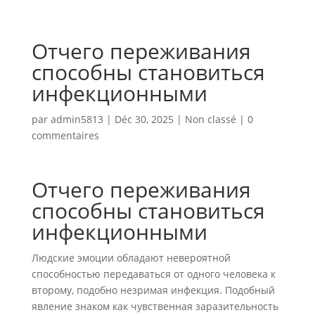
Отчего переживания
способны становиться
инфекционными
par
admin5813
|
Déc 30, 2025
|
Non classé
|
0
commentaires
Отчего переживания
способны становиться
инфекционными
Людские эмоции обладают невероятной
способностью передаваться от одного человека к
второму, подобно незримая инфекция. Подобный
явление знаком как чувственная заразительность