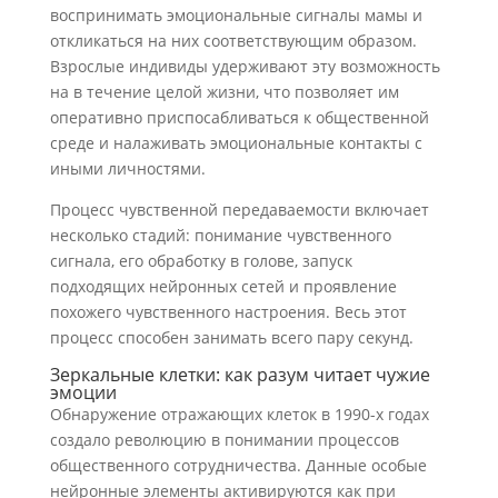
воспринимать эмоциональные сигналы мамы и
откликаться на них соответствующим образом.
Взрослые индивиды удерживают эту возможность
на в течение целой жизни, что позволяет им
оперативно приспосабливаться к общественной
среде и налаживать эмоциональные контакты с
иными личностями.
Процесс чувственной передаваемости включает
несколько стадий: понимание чувственного
сигнала, его обработку в голове, запуск
подходящих нейронных сетей и проявление
похожего чувственного настроения. Весь этот
процесс способен занимать всего пару секунд.
Зеркальные клетки: как разум читает чужие
эмоции
Обнаружение отражающих клеток в 1990-х годах
создало революцию в понимании процессов
общественного сотрудничества. Данные особые
нейронные элементы активируются как при