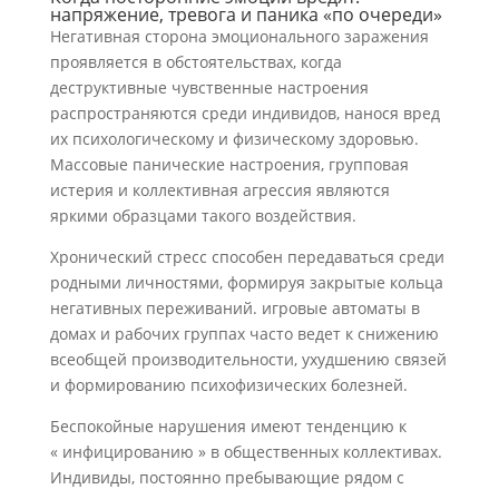
напряжение, тревога и паника «по очереди»
Негативная сторона эмоционального заражения
проявляется в обстоятельствах, когда
деструктивные чувственные настроения
распространяются среди индивидов, нанося вред
их психологическому и физическому здоровью.
Массовые панические настроения, групповая
истерия и коллективная агрессия являются
яркими образцами такого воздействия.
Хронический стресс способен передаваться среди
родными личностями, формируя закрытые кольца
негативных переживаний. игровые автоматы в
домах и рабочих группах часто ведет к снижению
всеобщей производительности, ухудшению связей
и формированию психофизических болезней.
Беспокойные нарушения имеют тенденцию к
« инфицированию » в общественных коллективах.
Индивиды, постоянно пребывающие рядом с