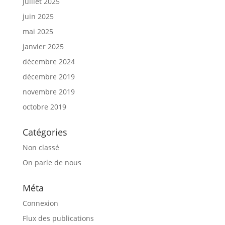
juillet 2025
juin 2025
mai 2025
janvier 2025
décembre 2024
décembre 2019
novembre 2019
octobre 2019
Catégories
Non classé
On parle de nous
Méta
Connexion
Flux des publications