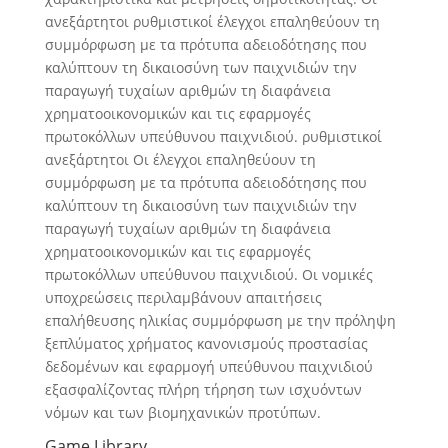
ανεξάρτητοι ρυθμιστικοί έλεγχοι επαληθεύουν τη
συμμόρφωση με τα πρότυπα αδειοδότησης που
καλύπτουν τη δικαιοσύνη των παιχνιδιών την
παραγωγή τυχαίων αριθμών τη διαφάνεια
χρηματοοικονομικών και τις εφαρμογές
πρωτοκόλλων υπεύθυνου παιχνιδιού. ρυθμιστικοί
ανεξάρτητοι Οι έλεγχοι επαληθεύουν τη
συμμόρφωση με τα πρότυπα αδειοδότησης που
καλύπτουν τη δικαιοσύνη των παιχνιδιών την
παραγωγή τυχαίων αριθμών τη διαφάνεια
χρηματοοικονομικών και τις εφαρμογές
πρωτοκόλλων υπεύθυνου παιχνιδιού. Οι νομικές
υποχρεώσεις περιλαμβάνουν απαιτήσεις
επαλήθευσης ηλικίας συμμόρφωση με την πρόληψη
ξεπλύματος χρήματος κανονισμούς προστασίας
δεδομένων και εφαρμογή υπεύθυνου παιχνιδιού
εξασφαλίζοντας πλήρη τήρηση των ισχυόντων
νόμων και των βιομηχανικών προτύπων.
Game Library