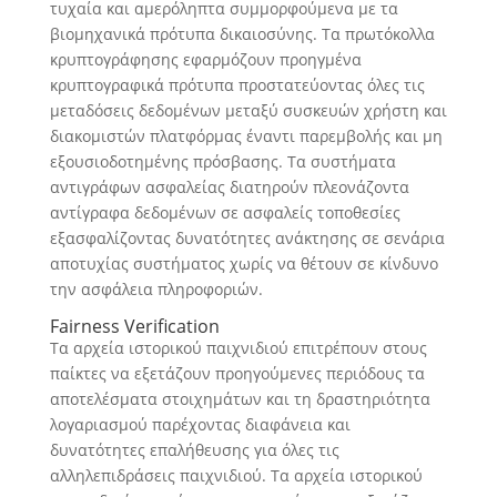
τυχαία και αμερόληπτα συμμορφούμενα με τα
βιομηχανικά πρότυπα δικαιοσύνης. Τα πρωτόκολλα
κρυπτογράφησης εφαρμόζουν προηγμένα
κρυπτογραφικά πρότυπα προστατεύοντας όλες τις
μεταδόσεις δεδομένων μεταξύ συσκευών χρήστη και
διακομιστών πλατφόρμας έναντι παρεμβολής και μη
εξουσιοδοτημένης πρόσβασης. Τα συστήματα
αντιγράφων ασφαλείας διατηρούν πλεονάζοντα
αντίγραφα δεδομένων σε ασφαλείς τοποθεσίες
εξασφαλίζοντας δυνατότητες ανάκτησης σε σενάρια
αποτυχίας συστήματος χωρίς να θέτουν σε κίνδυνο
την ασφάλεια πληροφοριών.
Fairness Verification
Τα αρχεία ιστορικού παιχνιδιού επιτρέπουν στους
παίκτες να εξετάζουν προηγούμενες περιόδους τα
αποτελέσματα στοιχημάτων και τη δραστηριότητα
λογαριασμού παρέχοντας διαφάνεια και
δυνατότητες επαλήθευσης για όλες τις
αλληλεπιδράσεις παιχνιδιού. Τα αρχεία ιστορικού