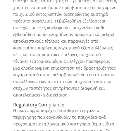
επαλήθευσης ταυτότητας επιτρέποντας στους νέους
χρήστες να αποκτήσουν πρόσβαση στο περιεχόμενο
παιχνιδιού εντός λεπτών διατηρώντας αυστηρά
πρότυπα ασφαλείας. Η βιβλιοθήκη εξελίσσεται
συνεχώς με νέες κυκλοφορίες παιχνιδιών κάθε
εβδομάδα που περιλαμβάνουν προοδευτικά jackpot
αποκλειστικούς τίτλους και παραγωγές από
κορυφαίους παρόχους λογισμικού εξασφαλίζοντας
νέες και συναρπαστικές επιλογές παιχνιδιού.
πίνακες εξατομικευμένοι Οι ελέγχου προσφέρουν
μια ολοκληρωμένη επισκόπηση της δραστηριότητας
λογαριασμού συμπεριλαμβανομένου του ιστορικού
συναλλαγών των στατιστικών παιχνιδιού και των
στόχων πιστότητας επιτρέποντας διαφανή και
αποτελεσματική διαχείριση.
Regulatory Compliance
Η πλατφόρμα παρέχει διαισθητικά εργαλεία
περιήγησης που οργανώνουν τα παιχνίδια ανά
προγραμματιστή λογισμικού κατηγορία θέμα ειδικά
χαρακτηριστικά και μετρήσεις δημοτικότητας. Οι