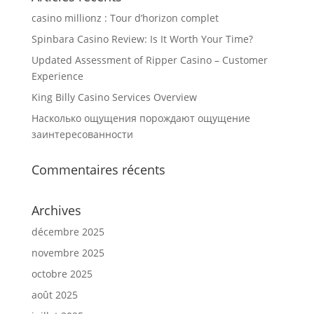
casino millionz : Tour d’horizon complet
Spinbara Casino Review: Is It Worth Your Time?
Updated Assessment of Ripper Casino – Customer
Experience
King Billy Casino Services Overview
Насколько ощущения порождают ощущение
заинтересованности
Commentaires récents
Archives
décembre 2025
novembre 2025
octobre 2025
août 2025