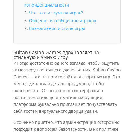
конфиденциальности
Что значит «умная игра»?
Общение и сообщество игроков
Впечатления и стиль игры
Sultan Casino Games вдохновляет на
стильную и умную игру
Иногда достаточно одного взгляда, чтобы ощутить
атмосферу настоящего удовольствия. Sultan Casino
Games — это не просто сайт для азартных игр. Это
место, где каждая деталь продумана, чтобы
вдохновлять. От роскошного интерфейса в
восточном стиле до интуитивных функций,
платформа буквально приглашает почувствовать
себя гостем виртуального дворца удачи.
Особенно приятно, что администрация осторожно
подходит к вопросам безопасности. В их политике