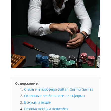
Содержание:
Стиль и атмосфера Sultan Casino Games
Основные особенности платформы
Бонусы и акции
Безопасность и политика