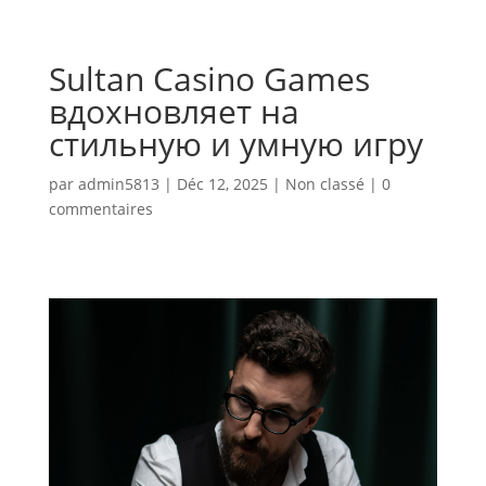
Sultan Casino Games
вдохновляет на
стильную и умную игру
par
admin5813
|
Déc 12, 2025
|
Non classé
|
0
commentaires