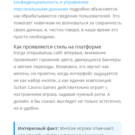
конфиденциальность и управление
персональными данными
подробно объясняется,
как обрабатываются сведения пользователей. Это
помогает новичкам не волноваться за сохранность
своих данных, и, честно говоря, в наше время это
просто необходимо.
Как проявляется стиль на платформе
Когда открываешь сайт впервые, внимание
привлекает гармония цвета, движущиеся баннеры
и мягкие переходы. Возможно, это звучит как
мелочь, но приятно, когда интерфейс ощущается
не как набор кнопок, а как единая композиция.
Sultan Casino Games действительно играет с
настроением игрока, задавая нужный ритм. А
дизайн, я бы сказал, выглядит не только эстетично,
но и удобно.
Интересный факт:
Многие игроки отмечают,