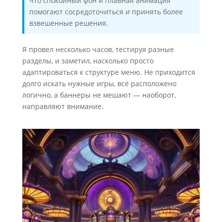
что спокойный фон и плавная анимация
помогают сосредоточиться и принять более
взвешенные решения.
Я провел несколько часов, тестируя разные
разделы, и заметил, насколько просто
адаптироваться к структуре меню. Не приходится
долго искать нужные игры, всё расположено
логично, а баннеры не мешают — наоборот,
направляют внимание.