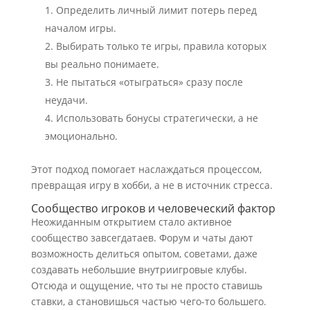
Определить личный лимит потерь перед
началом игры.
Выбирать только те игры, правила которых
вы реально понимаете.
Не пытаться «отыграться» сразу после
неудачи.
Использовать бонусы стратегически, а не
эмоционально.
Этот подход помогает наслаждаться процессом,
превращая игру в хобби, а не в источник стресса.
Сообщество игроков и человеческий фактор
Неожиданным открытием стало активное
сообщество завсегдатаев. Форум и чаты дают
возможность делиться опытом, советами, даже
создавать небольшие внутриигровые клубы.
Отсюда и ощущение, что ты не просто ставишь
ставки, а становишься частью чего-то большего.