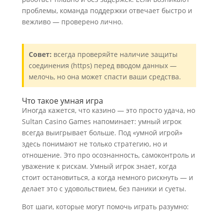
проблемы, команда поддержки отвечает быстро и
вежливо — проверено лично.
Совет:
всегда проверяйте наличие защиты
соединения (https) перед вводом данных —
мелочь, но она может спасти ваши средства.
Что такое умная игра
Иногда кажется, что казино — это просто удача, но
Sultan Casino Games напоминает: умный игрок
всегда выигрывает больше. Под «умной игрой»
здесь понимают не только стратегию, но и
отношение. Это про осознанность, самоконтроль и
уважение к рискам. Умный игрок знает, когда
стоит остановиться, а когда немного рискнуть — и
делает это с удовольствием, без паники и суеты.
Вот шаги, которые могут помочь играть разумно: