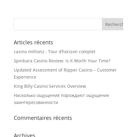
Articles récents
casino millionz : Tour d’horizon complet
Spinbara Casino Review: Is It Worth Your Time?
Updated Assessment of Ripper Casino – Customer
Experience
King Billy Casino Services Overview
Насколько ощущения порождают ощущение
заинтересованности
Commentaires récents
Archives