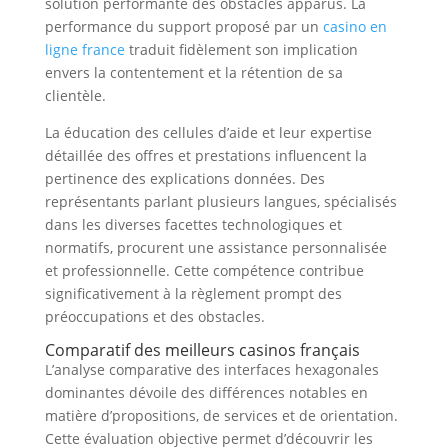
solution performante des obstacles apparus. La
performance du support proposé par un
casino en
ligne france
traduit fidèlement son implication
envers la contentement et la rétention de sa
clientèle.
La éducation des cellules d’aide et leur expertise
détaillée des offres et prestations influencent la
pertinence des explications données. Des
représentants parlant plusieurs langues, spécialisés
dans les diverses facettes technologiques et
normatifs, procurent une assistance personnalisée
et professionnelle. Cette compétence contribue
significativement à la règlement prompt des
préoccupations et des obstacles.
Comparatif des meilleurs casinos français
L’analyse comparative des interfaces hexagonales
dominantes dévoile des différences notables en
matière d’propositions, de services et de orientation.
Cette évaluation objective permet d’découvrir les