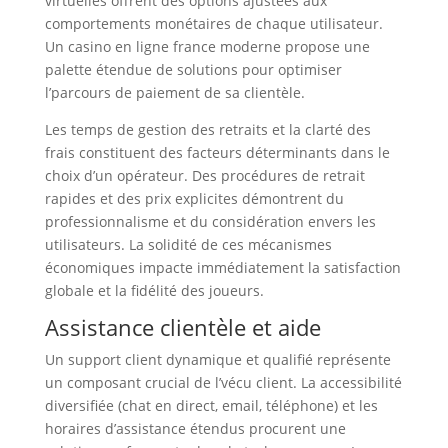
virtuelles offrent des options ajustées aux
comportements monétaires de chaque utilisateur.
Un casino en ligne france moderne propose une
palette étendue de solutions pour optimiser
l’parcours de paiement de sa clientèle.
Les temps de gestion des retraits et la clarté des
frais constituent des facteurs déterminants dans le
choix d’un opérateur. Des procédures de retrait
rapides et des prix explicites démontrent du
professionnalisme et du considération envers les
utilisateurs. La solidité de ces mécanismes
économiques impacte immédiatement la satisfaction
globale et la fidélité des joueurs.
Assistance clientèle et aide
Un support client dynamique et qualifié représente
un composant crucial de l’vécu client. La accessibilité
diversifiée (chat en direct, email, téléphone) et les
horaires d’assistance étendus procurent une