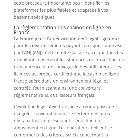
cette procédure importante pour identifier les
plateformes les plus fiables et adaptées à vos
besoins spécifiques.
La règlementation des casinos en ligne en
France
La France jouit d’un environnement légal rigoureux
pour les divertissements payants en ligne, supervisé
par l’ANJ (ANJ). Cette entité s’assure à ce que tous les
exploitants observent les standards de protection, de
transparence et de sauvegarde des utilisateurs. Les
licences accordées certifient que le casino en ligne
france opère dans un environnement légal et
contrôlé, fournissant ainsi une couverture
réglementaire aux utilisateurs français.
L’évolution législative française a rendu possible
d’réguler convenablement le secteur des paris
digitaux tout en préservant l’séduction du
amusement en ligne. Les opérateurs doivent se
conformer à des critères stricts concernant la