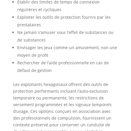
Établir des limites de temps de connexion
régulières et cycliques
Exploiter les outils de protection fournis par les
prestataires
Ne jamais s’amuser sous l’effet de substances ou
de substances
Envisager les jeux comme un amusement, non une
moyen de profit
Rechercher de l’aide professionnelle en cas de
défaut de gestion
Les exploitants hexagonaux offrent des outils de
protection performants incluant l’auto-exclusion
temporaire ou permanente, les restrictions de
versement programmées et les signaux temporels
d’usage. Ces options, conçues en association avec
des professionnels de compulsion, fournissent un
contexte préservé pour conserver un conduite de