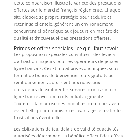
Cette comparaison illustre la variété des prestations
offertes sur le marché français réglementé. Chaque
site élabore sa propre stratégie pour séduire et
retenir sa clientèle, générant un environnement
concurrentiel bénéfique aux joueurs en matière de
qualité et d’nouveauté des prestations offertes.
Primes et offres spéciales : ce qu’il faut savoir
Les propositions spéciales constituent des leviers
d’attraction majeurs pour les opérateurs de jeux en
ligne français. Ces stimulations économiques, sous
format de bonus de bienvenue, tours gratuits ou
remboursement, autorisent aux nouveaux
utilisateurs de explorer les services d’un casino en
ligne france avec un fonds initial augmenté.
Toutefois, la maîtrise des modalités d’emploi s’avère
essentielle pour optimiser ces avantages et éviter les
frustrations éventuelles.
Les obligations de jeu, délais de validité et activités
autorisées déterminent la bénéfice effectif des offres