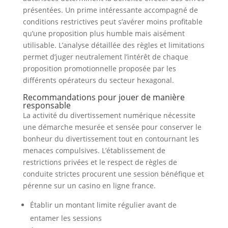
présentées. Un prime intéressante accompagné de
conditions restrictives peut s’avérer moins profitable
qu’une proposition plus humble mais aisément
utilisable. L’analyse détaillée des règles et limitations
permet d’juger neutralement l’intérêt de chaque
proposition promotionnelle proposée par les
différents opérateurs du secteur hexagonal.
Recommandations pour jouer de manière
responsable
La activité du divertissement numérique nécessite
une démarche mesurée et sensée pour conserver le
bonheur du divertissement tout en contournant les
menaces compulsives. L’établissement de
restrictions privées et le respect de règles de
conduite strictes procurent une session bénéfique et
pérenne sur un casino en ligne france.
Établir un montant limite régulier avant de
entamer les sessions